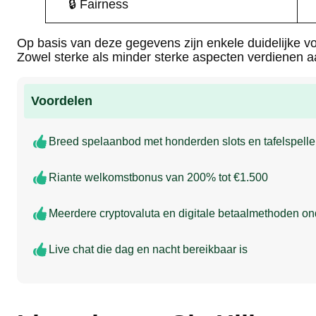
🔒 Fairness
Op basis van deze gegevens zijn enkele duidelijke 
Zowel sterke als minder sterke aspecten verdienen 
Voordelen
Breed spelaanbod met honderden slots en tafelspell
Riante welkomstbonus van 200% tot €1.500
Meerdere cryptovaluta en digitale betaalmethoden o
Live chat die dag en nacht bereikbaar is