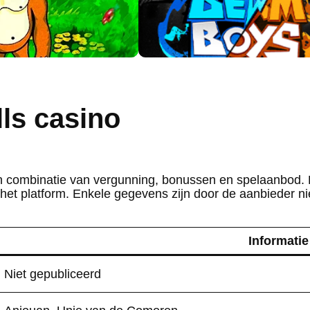
ls casino
en combinatie van vergunning, bonussen en spelaanbod. 
 het platform. Enkele gegevens zijn door de aanbieder ni
Informatie
Niet gepubliceerd