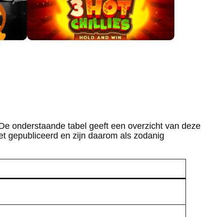
De onderstaande tabel geeft een overzicht van deze
et gepubliceerd en zijn daarom als zodanig