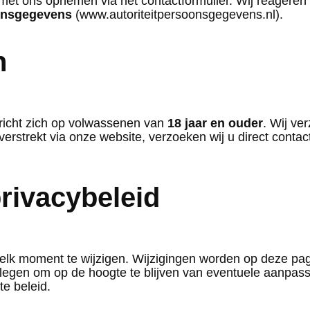
met ons opnemen via het contactformulier. Wij reagere
oonsgegevens
(www.autoriteitpersoonsgegevens.nl).
n
n richt zich op volwassenen van
18 jaar en ouder
. Wij ve
erstrekt via onze website, verzoeken wij u direct contac
privacybeleid
p elk moment te wijzigen. Wijzigingen worden op deze pa
dplegen om op de hoogte te blijven van eventuele aanpas
te beleid.