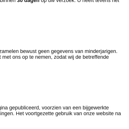
n binnen
30 dagen
op uw verzoek. U heeft tevens het
rzamelen bewust geen gegevens van minderjarigen.
t met ons op te nemen, zodat wij de betreffende
gina gepubliceerd, voorzien van een bijgewerkte
singen. Het voortgezette gebruik van onze website na