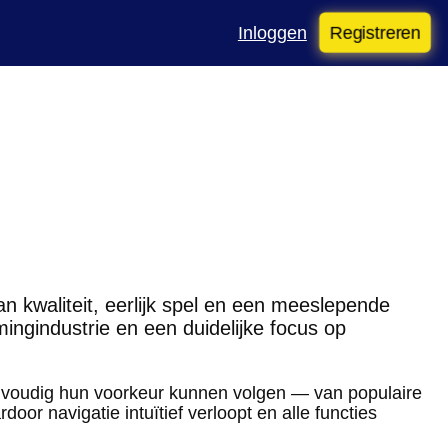
Inloggen
Registreren
 kwaliteit, eerlijk spel en een meeslepende
ingindustrie en een duidelijke focus op
envoudig hun voorkeur kunnen volgen — van populaire
door navigatie intuïtief verloopt en alle functies