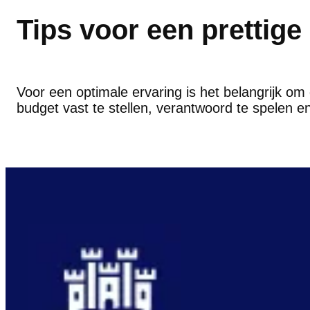
Tips voor een prettige
Voor een optimale ervaring is het belangrijk o
budget vast te stellen, verantwoord te spelen en