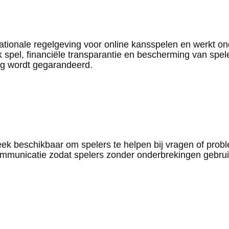
ionale regelgeving voor online kansspelen en werkt onder
k spel, financiële transparantie en bescherming van spel
ng wordt gegarandeerd.
ek beschikbaar om spelers te helpen bij vragen of prob
e communicatie zodat spelers zonder onderbrekingen gebru