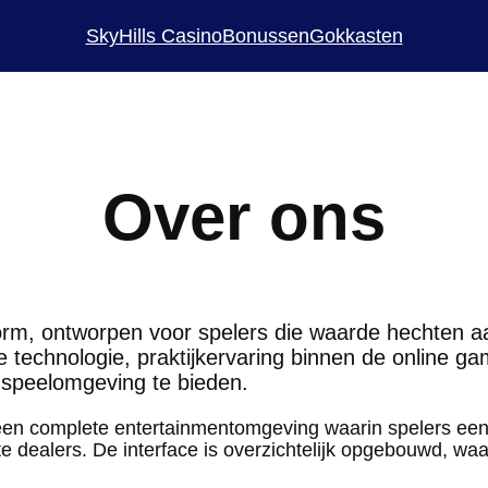
SkyHills Casino
Bonussen
Gokkasten
Over ons
orm, ontworpen voor spelers die waarde hechten aan
technologie, praktijkervaring binnen de online gam
 speelomgeving te bieden.
is een complete entertainmentomgeving waarin spelers e
te dealers. De interface is overzichtelijk opgebouwd, waar