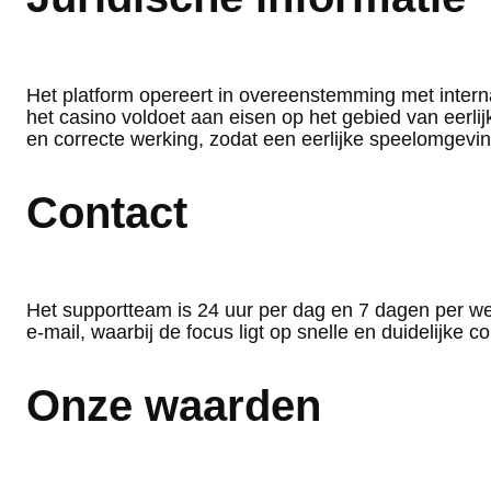
Het platform opereert in overeenstemming met internat
het casino voldoet aan eisen op het gebied van eerlij
en correcte werking, zodat een eerlijke speelomgevi
Contact
Het supportteam is 24 uur per dag en 7 dagen per we
e-mail, waarbij de focus ligt op snelle en duidelijk
Onze waarden