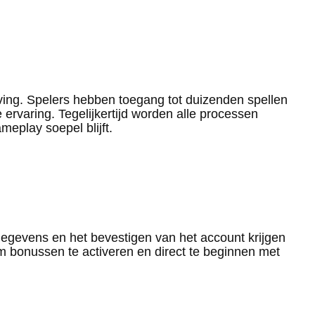
ving. Spelers hebben toegang tot duizenden spellen
ervaring. Tegelijkertijd worden alle processen
eplay soepel blijft.
gegevens en het bevestigen van het account krijgen
om bonussen te activeren en direct te beginnen met