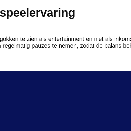
 speelervaring
m gokken te zien als entertainment en niet als in
 regelmatig pauzes te nemen, zodat de balans behoud