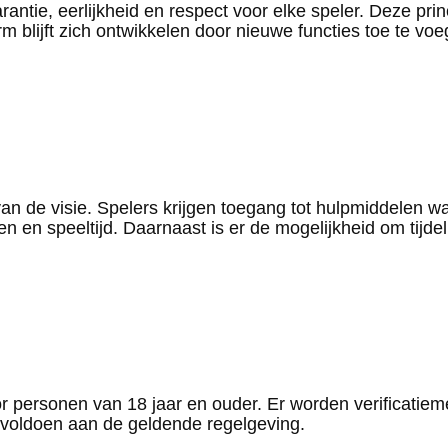
ntie, eerlijkheid en respect voor elke speler. Deze princ
orm blijft zich ontwikkelen door nieuwe functies toe te v
an de visie. Spelers krijgen toegang tot hulpmiddelen w
tten en speeltijd. Daarnaast is er de mogelijkheid om tij
voor personen van 18 jaar en ouder. Er worden verificat
 voldoen aan de geldende regelgeving.